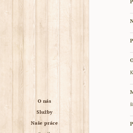
P
N
P
O
K
M
O nás
š
Služby
Naše práce
P