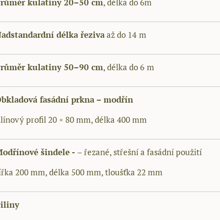
růměr kulatiny 20–50 cm
, délka do 6m
adstandardní délka řeziva
až do 14
m
růměr kulatiny 50–90 cm
, délka do 6
m
bkladová fasádní prkna – modřín
línový profil 20 × 80 mm, délka 400 mm
odřínové šindele -
– řezané, střešní a fasádní použití
ířka 200 mm, délka 500 mm, tloušťka 22 mm
iliny