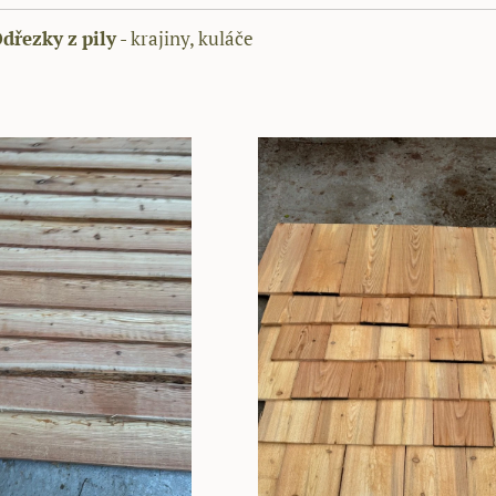
dřezky
z
pily
- krajiny, kuláče